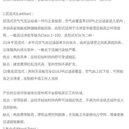
2.
层流式
(Laminar)
：
层流式空气气流运动成一均匀之直线形，空气由覆盖率
100%
之过滤器进入室内，
并由高架地板或两侧隔墙板回风，此型式适用于洁净室等级需定较高之环境使
用，一般其洁净室等级为
Class 1~100
。其型式可分为二种：
(1)
水平层流式：水平式空气自过滤器单方向吹出，由对边墙壁之回风系统回风，
尘埃随风向排出室外，一般在下流侧污染较严重。
优点：构造简单，运转后短时间内即可变成稳定。
缺点：建造费用比乱流式高，室内空间不易扩充。
(2)
垂直层流式：房间天花板完全以
ULPA
过滤器覆盖，空气由上往下吹，可得较
高之洁净度，在制程中或工作人员所
产生的尘埃可快速排出室外而不会影响其它工作区域。
优点：管理容易，运转开始短时间内即可达稳定状态，不易为作业状态或作业人
员所影响。
缺点：构造费用较高，弹性运用空间困难，天花板之吊架相当占空间，维修更换
过滤器较麻烦。