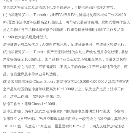
3.
复合式
(Mixed Type)
：
复合式为将乱流式及层流式予以复合或并用，可提供局部超洁净之空气。
(1)
洁净隧道
(Clean Tunnel)
：以
HEPA
或
ULPA
过滤器将制程区域或工作区域
10
0%
覆盖使洁净度等级提高至
10
级以上，可节省安装运转费用。此型式需将作业人
员之工作区与产品和机器维修予以隔离，以避免机器维修时影响了工作及品质，
ULSI
制程大都采用此种型式。
洁净隧道另有二项优点：
A.
弹性扩充容易；
B.
维修设备时可在维修区轻易执行。
(2)
洁净管道
(Clean Tube)
：将产品流程经过的自动生产线包围并净化处理，将洁
净度等级提至
100
级以上。因产品和作业员及发尘环境相互隔离，少量之送风即
可得到良好之洁净度，可节省能源，不需人工的自动化生产线为最适宜使用。药
品、食品业界及半导体业界均适用。
(3)
并装局部洁净室
(Clean Spot)
：将洁净室等级
10,000~100,000
之乱流洁净室内
之产品制程区的洁净度等级提高为
10~1000
级以上，以为生产之用；洁净工作
台、洁净工作棚、洁净风柜即属此类。
洁净工作台：等级
Class 1~100
级。
洁净工作棚：为在乱流式之洁净室空间内以防静电之透明塑料布围成一小空间，
采用独立之
HEPA
或
ULPA
及空调送风机组而成为一较高级之洁净空间，其等级为
10~1000
级，高度在
2.5
米左右，覆盖面积约
10m2
以下，四支支柱并加装活动