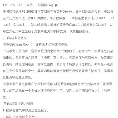
1.5
、
2.5
、
3.5
…
.
表示。 洁净网
z:Wg1pj
美国联邦标准
FS 209D
都以英制每立方英呎为单位，日本则是采用公制，即以每
立方公尺为单位，以
0.1
μ
m
微粒子为计数标准。日本标准之表示法以
Class 1
，
Cl
ass 2
，
Class 3
……
Class8
表示，最好的等级为
Class 1
，最差则为
Class 8
，以
每立方公尺中微尘粒子总数中化为
10
的幂次方，取其指数而得。
(
二
)
洁净室之定义
洁净室
(Clean Room)
，亦称为无尘室或洁净室。
「洁净室」是指将一定空间范围内之
空气
中的微粒子、有害
空气
、细菌等之污染
物排除，并将室内之温度、洁净度、室内压力、气流速度与气流分布、噪音振动
及照明、静电控制在某一需求范围内，而所给予特别设计之房间。亦即是不论外
在之
空气
条件如何变化，其室内均能俱有维持原先所设定要求之洁净度、温湿度
及压力等性能之特性。
洁净室最主要之作用在于控制产品
(
如硅芯片等
)
所接触之大气的洁净度日及温湿
度，使产品能在一个良好之环境空间中生产、制造，此空间我们称之为「洁净
室」。
(
三
)
洁净室控管之项目
1.
能除去空气中飘游之微尘粒子。
2.
能防止微尘粒子之产生。