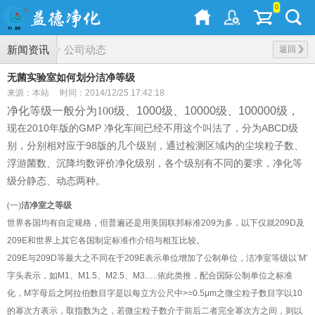
0
新闻资讯
公司动态
返回
无菌实验室如何划分洁净等级
来源：本站
时间：2014/12/25 17:42:18
净化等级一般分为
100
级、
1000
级、
10000
级、
100000
级，
2010
年版的
GMP 净化车间
已经不用这个叫法了，分为
ABCD
级
现在
别，分别相对应于
98
版的几个级别，通过检测区域内的尘埃粒子数、
浮游菌数、沉降均数评价净化级别，各个级别有不同的要求，
净化等
级分静态、动态两种。
(
一
)
洁净室之等级
世界各国均有自定规格，但普遍还是用美国联邦标准
209
为多，以下仅就
209D
及
209E
和世界上其它各国制定标准作介绍与相互比较。
209E
与
209D
等最大之不同在于
209E
表示单位增加了公制单位，洁净室等级以
‵
M
′
字头表示，如
M1
、
M1.5
、
M2.5
、
M3
…
..
依此类推，配合国际公制单位之标准
化，
M
字母后之阿拉伯数目字是以每立方公尺中
>=0.5
μ
m
之微尘粒子数目字以
10
的幂次方表示，取指数为之，若微尘粒子数介于前后二者完全幂次方之间，则以