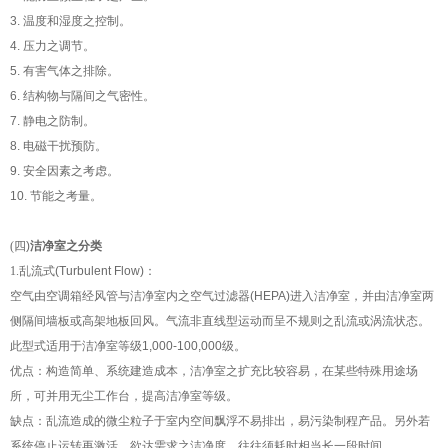
3.
温度和湿度之控制。
4.
压力之调节。
5.
有害气体之排除。
6.
结构物与隔间之气密性。
7.
静电之防制。
8.
电磁干扰预防。
9.
安全因素之考虑。
10.
节能
之考量。
(
四
)
洁净室之分类
1.
乱流式
(Turbulent Flow)
：
空气由
空调
箱经风管与洁净室内之空气过滤器
(HEPA)
进入洁净室，并由洁净室两
侧隔间墙板或高架地板回风。气流非直线型运动而呈不规则之乱流或涡流状态。
此型式适用于洁净室等级
1,000-100,000
级。
优点：构造简单、系统建造成本，洁净室之扩充比较容易，在某些特殊用途场
所，可并用无尘工作台，提高洁净室等级。
缺点：乱流造成的微尘粒子于室内空间飘浮不易排出，易污染制程产品。另外若
系统停止运转再激活，欲达需求之洁净度，往往须耗时相当长一段时间。