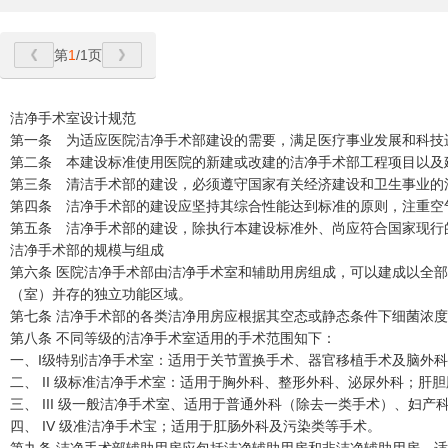
第
1
/1页
洁净手术室设计规范
第一条 为适应医院洁净手术部建设的需要，满足医疗事业发展和科技
第二条 本建设标准使用医院的新建或改建的洁净手术部工程项目以及建
第三条 清洁手术部的建设，必须遵守国家有关经济建设和卫生事业的
第四条 洁净手术部的建设应坚持其综合性能达到标准的原则，注重空
第五条 洁净手术部的建设，除执行本建设标准外、尚应符合国家现行
洁净手术部的规模与组成
第六条 医院洁净手术部由洁净手术室和辅助用房组成，可以建成以全
（室）并存的独立功能区域。
第七条 洁净手术部的各类洁净用房应根据其空态或静态条件下细菌浓度
第八条 不同等级的洁净手术室适用的手术范围知下：
一、I级特别洁净手术室：适用于关节置换手术、器官移植手术及脑外
二、 II 级标准洁净手术室：适用于胸外科、整形外科、泌尿外科；
三、 III 级一般洁净手术室、适用于普通外科（除去一类手术）、妇产
四、 IV 级准洁净手术宝；适用于肛肠外科及污染类等手术。