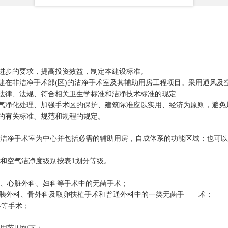
进步的要求，提高投资效益，制定本建设标准。
在非洁净手术部(区)的沽净手术室及其辅助用房工程项目。采用通风及空
法律、法规、符合相关卫生学标准和洁净技术标准的现定
气净化处理、加强手术区的保护、建筑际准应以实用、经济为原则，避免
的有关标准、规范和规程的规定。
部洁净手术室为中心并包括必需的辅助用房，自成体系的功能区域；也可
和空气洁净度级别按表1划分等级。
科、心脏外科、妇科等手术中的无菌手术；
肝胆胰外科、骨外科及取卵扶植手术和普通外科中的一类无菌手 术；
科等手术；