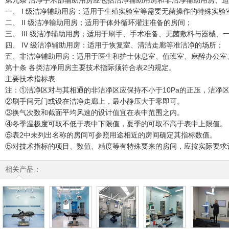
第九条 洁净手术部辅助用房应包括洁净辅助用房和非洁净辅助用房、
一、 I 级洁净辅助用房：适用于生殖实验室等需要无菌操作的特殊实验
二、 II 级洁净输助用房；适用于体外循环灌注准备的房间；
三、 III 级洁净辅助用房；适用于刷手、手术准备、无菌敷料与器械
四、 IV 级洁净辅助用房：适用于恢复室、清洁走廊等准洁净的场所；
五、非洁净辅助用房：适用于医生和护士休息室、值班室、麻醉办公室
第十条 各类洁净用房主要技术指际须符合表2的规定。
主要技术指标表
注：①洁净区对与其相通的非洁净区应保持不小于10Pa的正压，洁净区
②刷手间无门或设在洁净走廊上，最小静压大于零即可。
③换气次数和截面平均风速的设计值宜在表中范围之内。
④冬季温极度可取不低于表中下限值，夏季的可取不高于表中上限值。
⑤表2中未列出名称的房间可参照用途相近的房间确定其指标数值。
⑤对技术指标的项目、数值、精度等有特殊要来的房间，应按实际要求
相关产品：