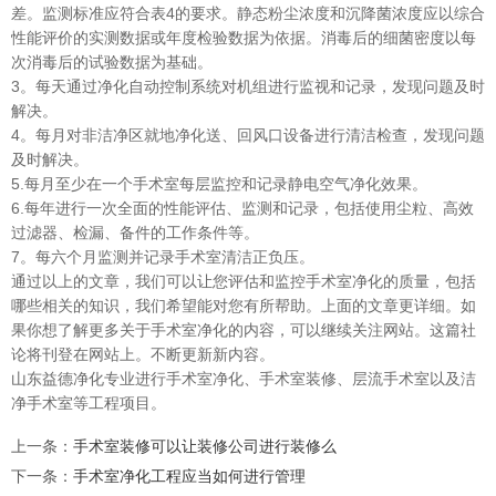
差。监测标准应符合表4的要求。静态粉尘浓度和沉降菌浓度应以综合
性能评价的实测数据或年度检验数据为依据。消毒后的细菌密度以每
次消毒后的试验数据为基础。
3。每天通过净化自动控制系统对机组进行监视和记录，发现问题及时
解决。
4。每月对非洁净区就地净化送、回风口设备进行清洁检查，发现问题
及时解决。
5.每月至少在一个手术室每层监控和记录静电空气净化效果。
6.每年进行一次全面的性能评估、监测和记录，包括使用尘粒、高效
过滤器、检漏、备件的工作条件等。
7。每六个月监测并记录手术室清洁正负压。
通过以上的文章，我们可以让您评估和监控手术室净化的质量，包括
哪些相关的知识，我们希望能对您有所帮助。上面的文章更详细。如
果你想了解更多关于手术室净化的内容，可以继续关注网站。这篇社
论将刊登在网站上。不断更新新内容。
山东益德净化专业进行手术室净化、手术室装修、层流手术室以及洁
净手术室等工程项目。
上一条
：
手术室装修可以让装修公司进行装修么
下一条
：
手术室净化工程应当如何进行管理