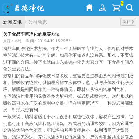
0
新闻资讯
公司动态
返回
关于食品车间净化的重要方法
来源：本站
时间：2019/4/19 16:29:53
食品车间净化技术方法。作为一个了解医学专业的人，你可能对手术
室的清洁技术有一定的了解。如果你不知道也没关系。那么，不要错
过下面的介绍。接下来就由山东益德净化为大家分享一下食品车间净
化的重要方法。
最常用的食品车间净化技术是吸收，这需要通过界面从气相传质到液
相。被吸收的物质可以物理溶解在液体中，也可以与液体发生化学反
应。解吸是相同操作的一种特殊情况，即材料从液相转移到气相。
车间清洗作业用的吸收器多为填料塔、板式塔或喷淋塔。这些形式的
吸收器可以在广泛的应用中交换，但在特定情况下，一种形式可能比
另一种形式更有利。
一般来说，填料塔适用于小型设备和腐蚀性液体，容易产生泡沫。它
们也可用于高液气比和低压情况。板式塔的油通常较轻，因为它通常
允许较大的空气流量，所以塔的所需直径较小。特别适用于大型装
置、清洁无泡沫、无泡沫液体和低流速液体。尽管多孔板越来越受欢